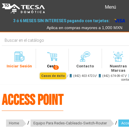
Menú
3 ó 6 MESES SIN INTERESES pagando con tarjetas:
Aplica en compras mayores a 1,000 MXN
Iniciar Sesión
Cesta
Contacto
Nuestras
0
Marcas
Casos de éxito
/
(442) 403 4723
/
(442) 674-09-47
/
cont
Access Point
/
/
Home
Equipo Para Redes-Cableado-Switch-Router
Acce