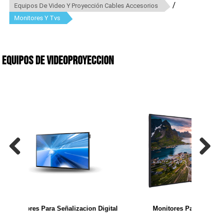
/
Equipos De Video Y Proyección Cables Accesorios
Monitores Y Tvs
Equipos de videoproyeccion
Previous
Next
ion Digital
Monitores Para Exterior
Monit