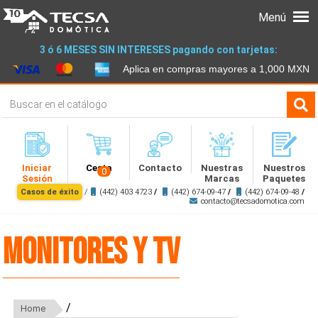
Menú
3 ó 6 MESES SIN INTERESES pagando con tarjetas:
Aplica en compras mayores a 1,000 MXN
Iniciar
Cesta
Contacto
Nuestras
Nuestros
0
Sesión
Marcas
Paquetes
Casos de éxito
/
(442) 403 4723
/
(442) 674-09-47
/
(442) 674-09-48
/
contacto@tecsadomotica.com
monitores y TV
/
Home