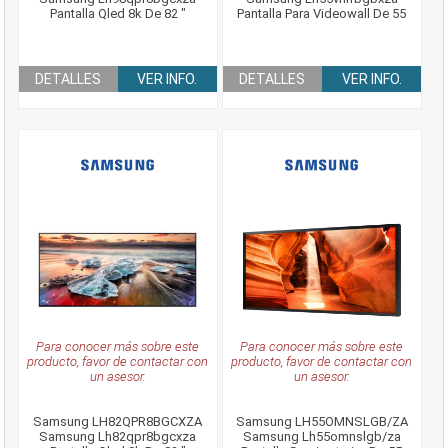
Pantalla Qled 8k De 82 "
Pantalla Para Videowall De 55
DETALLES
VER INFO.
DETALLES
VER INFO.
Para conocer más sobre este
Para conocer más sobre este
producto, favor de contactar con
producto, favor de contactar con
un asesor.
un asesor.
Samsung LH82QPR8BGCXZA
Samsung LH55OMNSLGB/ZA
Samsung Lh82qpr8bgcxza
Samsung Lh55omnslgb/za