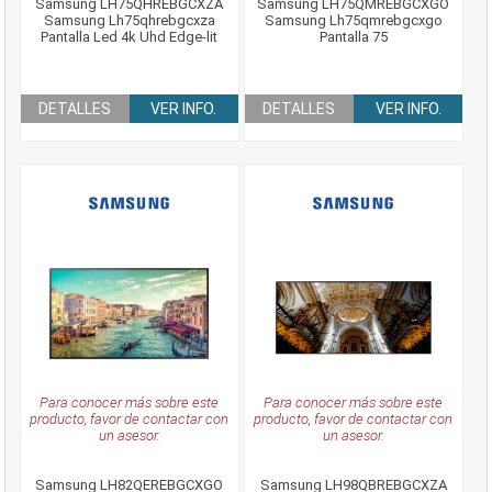
Samsung LH75QHREBGCXZA
Samsung LH75QMREBGCXGO
Samsung Lh75qhrebgcxza
Samsung Lh75qmrebgcxgo
Pantalla Led 4k Uhd Edge-lit
Pantalla 75
DETALLES
VER INFO.
DETALLES
VER INFO.
Para conocer más sobre este
Para conocer más sobre este
producto, favor de contactar con
producto, favor de contactar con
un asesor.
un asesor.
Samsung LH82QEREBGCXGO
Samsung LH98QBREBGCXZA