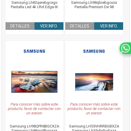
Samsung Lh82qerebgcxgo
Samsung Lh98qbrebgcxza
Pantalla Led 4k Uhd Edge-lit
Pantalla Premium De 98
DETALLES
VER INFO.
DETALLES
VER INFO.
Para conocer más sobre este
Para conocer más sobre este
producto, favor de contactar con
producto, favor de contactar con
un asesor.
un asesor.
Samsung LH98QPR8BGCXZA
Samsung LH55VHRRBGBXZA
Samsung Lh98qpr8bgcxza
Samsung Lh55vhrrbgbxza