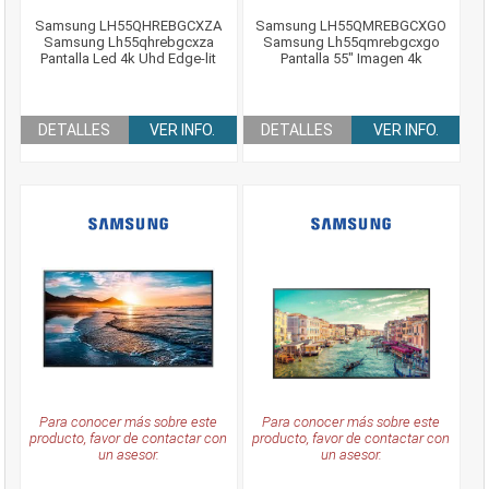
Samsung LH55QHREBGCXZA
Samsung LH55QMREBGCXGO
Samsung Lh55qhrebgcxza
Samsung Lh55qmrebgcxgo
Pantalla Led 4k Uhd Edge-lit
Pantalla 55" Imagen 4k
DETALLES
VER INFO.
DETALLES
VER INFO.
Para conocer más sobre este
Para conocer más sobre este
producto, favor de contactar con
producto, favor de contactar con
un asesor.
un asesor.