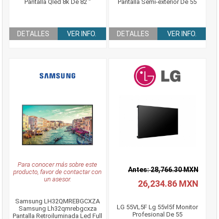
Pantalla Qled 8k De 82 "
Pantalla Semi-exterior De 55
DETALLES
VER INFO.
DETALLES
VER INFO.
Para conocer más sobre este
Antes: 28,766.30 MXN
producto, favor de contactar con
un asesor.
26,234.86 MXN
Samsung LH32QMREBGCXZA
LG 55VL5F Lg 55vl5f Monitor
Samsung Lh32qmrebgcxza
Profesional De 55
Pantalla Retroiluminada Led Full