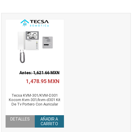
Antes: 1,621.66 MXN
1,478.95 MXN
Tecsa KVM-301/KVM-D301
Kocom Kvm-301/kvm-d301 Kit
De Tv Portero Con Auricular
DETALLES
AÑADIR A
CARRITO