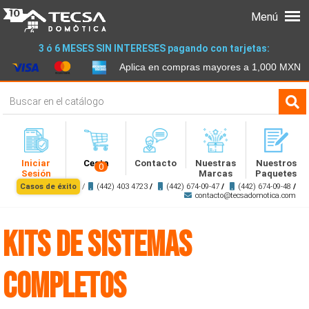
Menú
3 ó 6 MESES SIN INTERESES pagando con tarjetas:
Aplica en compras mayores a 1,000 MXN
Iniciar
Cesta
Contacto
Nuestras
Nuestros
0
Sesión
Marcas
Paquetes
Casos de éxito
/
(442) 403 4723
/
(442) 674-09-47
/
(442) 674-09-48
/
contacto@tecsadomotica.com
Kits De Sistemas
Completos