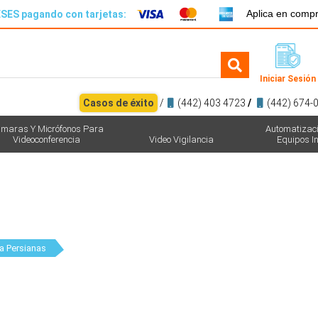
Aplica en comp
SES pagando con tarjetas:
Iniciar Sesión
Casos de éxito
/
(442) 403 4723
/
(442) 674-
maras Y Micrófonos Para
Automatizac
Videoconferencia
Video Vigilancia
Equipos In
ra Persianas