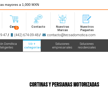
ras mayores a 1,000 MXN
Menú
Cesta
Contacto
Nuestras
Nuestros
0
Marcas
Paquetes
09-47
/
(442) 674-09-48
/
contacto@tecsadomotica.com
ión Domótica
Vér
+
Soluciones
Soluciones
teligentes
categorías
empresariales
residenciales
Cortinas y Persianas Motorizadas