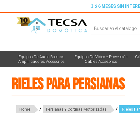
3 ó 6 MESES SIN INTERE
Equipos De Audio Bocinas
Equipos De Video Y Proyección
Cá
Amplificadores Accesorios
Cables Accesorios
Rieles para Persianas
/
/
Home
Persianas Y Cortinas Motorizadas
Rieles Pa