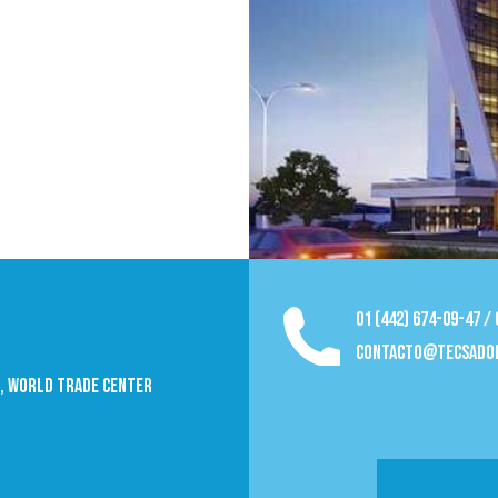
01 (442) 674-09-47 /
contacto@tecsado
09, World trade Center