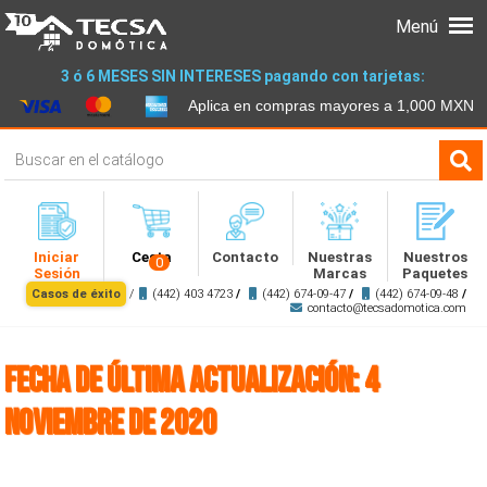
Menú
3 ó 6 MESES SIN INTERESES pagando con tarjetas:
Aplica en compras mayores a 1,000 MXN
Iniciar
Cesta
Contacto
Nuestras
Nuestros
0
Sesión
Marcas
Paquetes
Casos de éxito
/
(442) 403 4723
/
(442) 674-09-47
/
(442) 674-09-48
/
contacto@tecsadomotica.com
Fecha de última actualización: 4
Noviembre de 2020