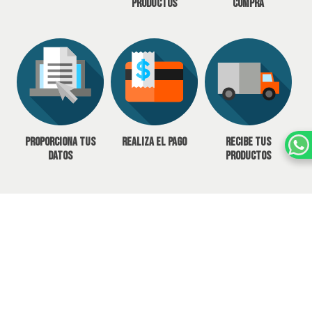
productos
compra
Proporciona tus
Realiza el pago
Recibe tus
datos
productos