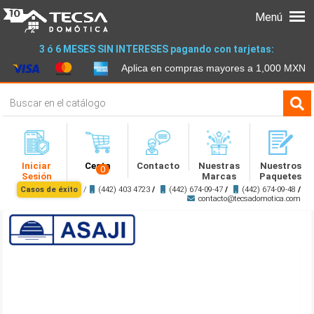
Menú
3 ó 6 MESES SIN INTERESES pagando con tarjetas:
Aplica en compras mayores a 1,000 MXN
Iniciar
Cesta
Contacto
Nuestras
Nuestros
0
Sesión
Marcas
Paquetes
Casos de éxito
/
(442) 403 4723
/
(442) 674-09-47
/
(442) 674-09-48
/
contacto@tecsadomotica.com