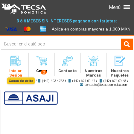
Menú
3 ó 6 MESES SIN INTERESES pagando con tarjetas:
Aplica en compras mayores a 1,000 MXN
Iniciar
Cesta
Contacto
Nuestras
Nuestros
0
Sesión
Marcas
Paquetes
Casos de éxito
/
(442) 403 4723
/
(442) 674-09-47
/
(442) 674-09-48
/
contacto@tecsadomotica.com