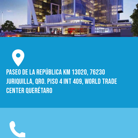
Paseo de la República Km 13020, 76230
Juriquilla, Qro. Piso 4 int 409, World trade
Center Querétaro