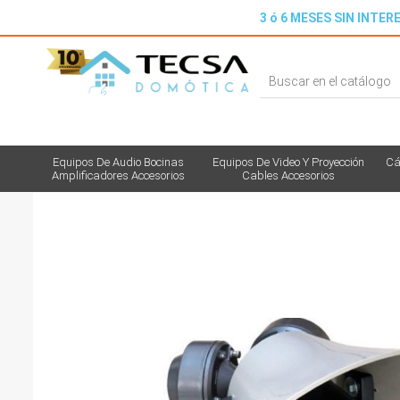
3 ó 6 MESES SIN INTERE
Equipos De Audio Bocinas
Equipos De Video Y Proyección
Cá
Amplificadores Accesorios
Cables Accesorios