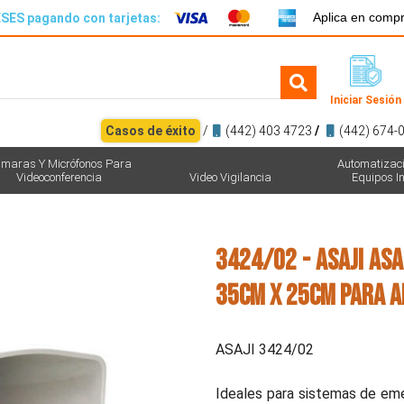
Aplica en comp
SES pagando con tarjetas:
Iniciar Sesión
Casos de éxito
/
(442) 403 4723
/
(442) 674-
maras Y Micrófonos Para
Automatizac
Videoconferencia
Video Vigilancia
Equipos In
3424/02 - ASAJI ASA
35cm x 25cm para a
ASAJI 3424/02
Ideales para sistemas de emerg