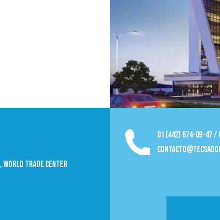
01 (442) 674-09-47 /
contacto@tecsado
09, World trade Center