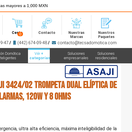
ras mayores a 1,000 MXN
Menú
Cesta
Contacto
Nuestras
Nuestros
0
Marcas
Paquetes
09-47
/
(442) 674-09-48
/
contacto@tecsadomotica.com
ión Domótica
Vér
+
Soluciones
Soluciones
teligentes
categorías
empresariales
residenciales
JI 3424/02 Trompeta dual elíptica de
larmas, 120W y 8 ohms
encia, ultra alta eficiencia, máxima inteligibilidad de la