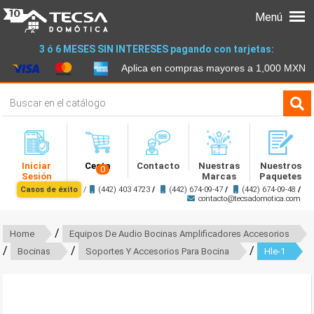
Menú
3 ó 6 MESES SIN INTERESES pagando con tarjetas:
Aplica en compras mayores a 1,000 MXN
Iniciar
Cesta
Contacto
Nuestras
Nuestros
0
Sesión
Marcas
Paquetes
Casos de éxito
/
(442) 403 4723
/
(442) 674-09-47
/
(442) 674-09-48
/
contacto@tecsadomotica.com
/
Home
Equipos De Audio Bocinas Amplificadores Accesorios
/
/
/
Bocinas
Soportes Y Accesorios Para Bocina
Hle-1