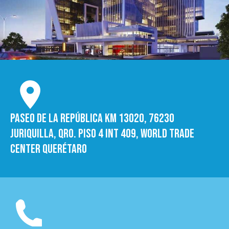
Paseo de la República Km 13020, 76230
Juriquilla, Qro. Piso 4 int 409, World trade
Center Querétaro