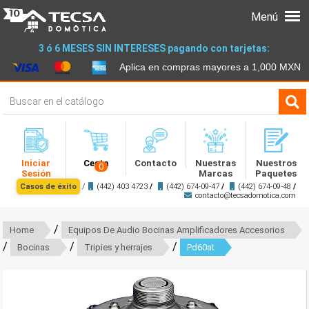
Menú
3 ó 6 MESES SIN INTERESES pagando con tarjetas:
Aplica en compras mayores a 1,000 MXN
Iniciar
Cesta
Contacto
Nuestras
Nuestros
0
Sesión
Marcas
Paquetes
Casos de éxito
/
(442) 403 4723
/
(442) 674-09-47
/
(442) 674-09-48
/
contacto@tecsadomotica.com
/
Home
Equipos De Audio Bocinas Amplificadores Accesorios
/
/
/
Bocinas
Tripies y herrajes
Pd60at