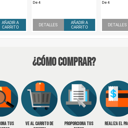
De 4
De 4
AÑADIR A
AÑADIR A
DETALLES
DETALLES
CARRITO
CARRITO
¿Cómo Comprar?
iona tus
Ve al carrito de
Proporciona tus
Realiza el pa