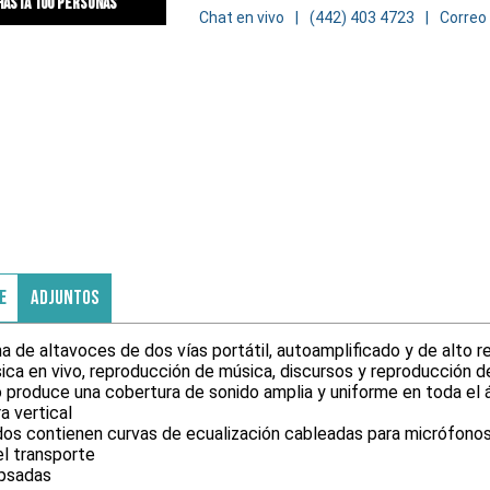
hasta 100 personas
Chat en vivo
(442) 403 4723
Correo
E
ADJUNTOS
de altavoces de dos vías portátil, autoamplificado y de alto re
ica en vivo, reproducción de música, discursos y reproducción d
o produce una cobertura de sonido amplia y uniforme en toda el 
a vertical
s contienen curvas de ecualización cableadas para micrófonos
el transporte
apsadas