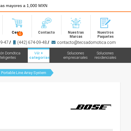
ras mayores a 1,000 MXN
Menú
Cesta
Contacto
Nuestras
Nuestros
0
Marcas
Paquetes
09-47
/
(442) 674-09-48
/
contacto@tecsadomotica.com
ión Domótica
Vér
+
Soluciones
Soluciones
teligentes
categorías
empresariales
residenciales
Portable Line Array System