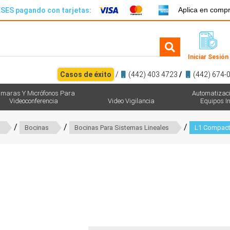
Aplica en comp
SES pagando con tarjetas:
Iniciar Sesión
Casos de éxito
/
(442) 403 4723
/
(442) 674-
maras Y Micrófonos Para
Automatizac
Videoconferencia
Video Vigilancia
Equipos In
/
/
/
Bocinas
Bocinas Para Sistemas Lineales
L1 Compact 