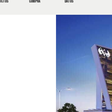
uctos
compra
datos