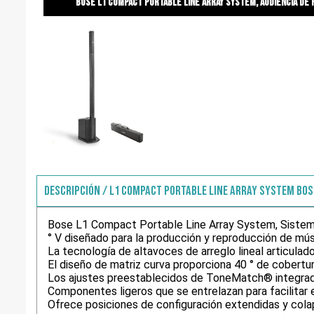
Bose l1 compact portable line array system, audiencia de 
DESCRIPCIÓN / L1 COMPACT PORTABLE LINE ARRAY SYSTEM BOS
Bose L1 Compact Portable Line Array System, Sistema 
° V diseñado para la producción y reproducción de mús
La tecnología de altavoces de arreglo lineal articulad
El diseño de matriz curva proporciona 40 ° de cobertur
Los ajustes preestablecidos de ToneMatch® integrado
Componentes ligeros que se entrelazan para facilitar 
Ofrece posiciones de configuración extendidas y col