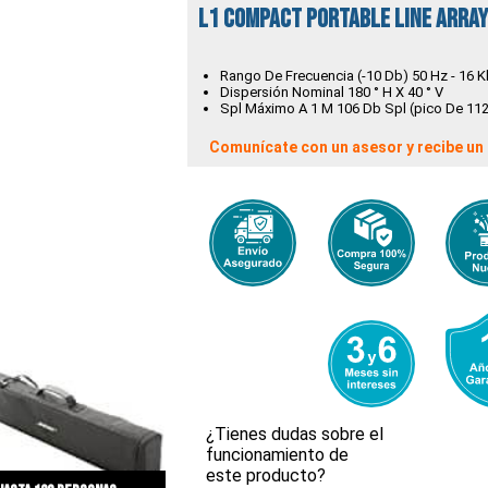
L1 Compact Portable Line Arra
Rango De Frecuencia (-10 Db) 50 Hz - 16 K
Dispersión Nominal 180 ° H X 40 ° V
Spl Máximo A 1 M 106 Db Spl (pico De 112
Comunícate con un asesor y recibe un 
¿Tienes dudas sobre el
funcionamiento de
este producto?