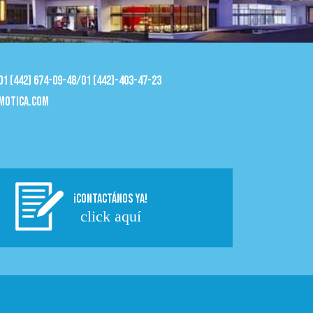
 01 (442) 674-09-48/01 (442)-403-47-23
motica.com
¡CONTACTÁNOS YA!
click aquí