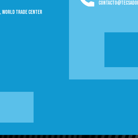
contacto@tecsado
09, World trade Center