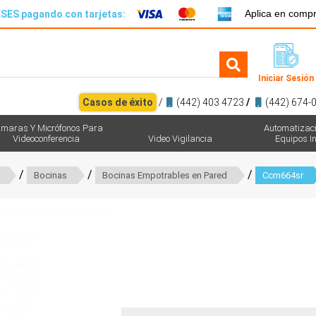
Aplica en comp
SES pagando con tarjetas:
Iniciar Sesión
Casos de éxito
/
(442) 403 4723
/
(442) 674-
maras Y Micrófonos Para
Automatizac
Videoconferencia
Video Vigilancia
Equipos In
/
/
/
Bocinas
Bocinas Empotrables en Pared
Ccm664sr