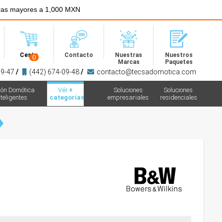
ras mayores a 1,000 MXN
Menú
Cesta
Contacto
Nuestras
Nuestros
0
Marcas
Paquetes
09-47
/
(442) 674-09-48
/
contacto@tecsadomotica.com
ión Domótica
Vér
+
Soluciones
Soluciones
teligentes
categorías
empresariales
residenciales