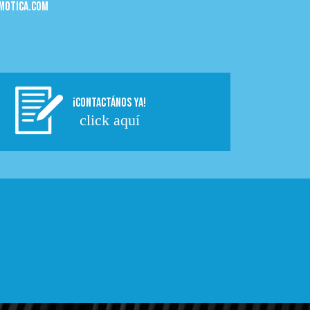
motica.com
¡CONTACTÁNOS YA!
click aquí