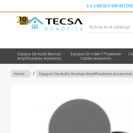
3 ó 6 MESES SIN INTERE
Equipos De Audio Bocinas
Equipos De Video Y Proyección
Cá
Amplificadores Accesorios
Cables Accesorios
/
Home
Equipos De Audio Bocinas Amplificadores Accesorios