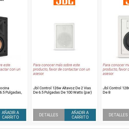
e este
Para conocer más sobre este
Para conocer má
tactar con un
producto, favor de contactar con un
producto, favor 
asesor.
asesor.
Bocina
Jbl Control 126w Altavoz De 2 Vias
Jbl Control 128
6.5 Pulgadas,
De 6.5 Pulgadas De 100 Watts (par)
De 8
AÑADIR A
AÑADIR A
DETALLES
DETALLES
CARRITO
CARRITO