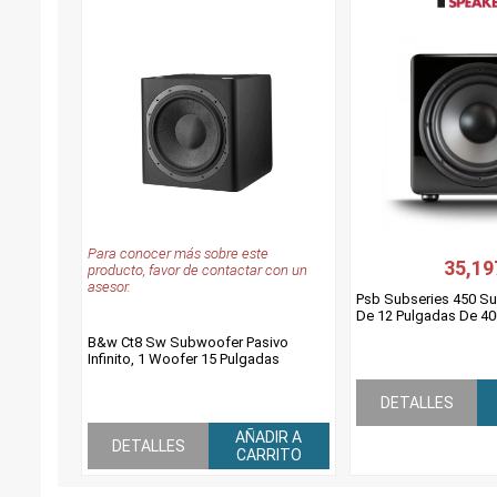
Para conocer más sobre este
35,19
producto, favor de contactar con un
asesor.
Psb Subseries 450 S
De 12 Pulgadas De 40
B&w Ct8 Sw Subwoofer Pasivo
Infinito, 1 Woofer 15 Pulgadas
DETALLES
AÑADIR A
DETALLES
CARRITO