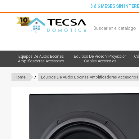
3 ó 6 MESES SIN INTERE
Equipos De Audio Bocinas
Equipos De Video Y Proyección
Cá
Amplificadores Accesorios
Cables Accesorios
/
Home
Equipos De Audio Bocinas Amplificadores Accesorios