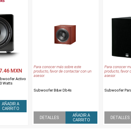
Para conocer más sobre este
Para conocer má
7.46 MXN
producto, favor de contactar con un
producto, favor 
asesor.
asesor.
ubwoofer Activo
0 Watts
Subwoofer B&w Db4s
Subwoofer Para
AÑADIR A
CARRITO
AÑADIR A
DETALLES
DETALLES
CARRITO