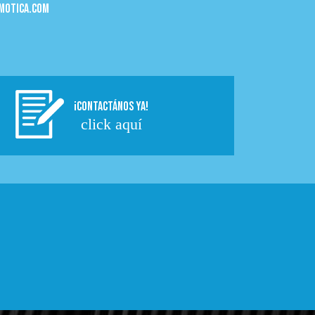
motica.com
¡CONTACTÁNOS YA!
click aquí