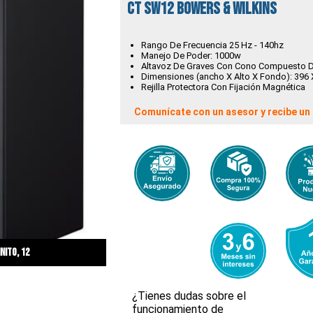
CT SW12 BOWERS & WILKINS
Rango De Frecuencia 25 Hz - 140hz
Manejo De Poder: 1000w
Altavoz De Graves Con Cono Compuesto D
Dimensiones (ancho X Alto X Fondo): 396 
Rejilla Protectora Con Fijación Magnética
Comunícate con un asesor y recibe un 
nito, 12
¿Tienes dudas sobre el
funcionamiento de