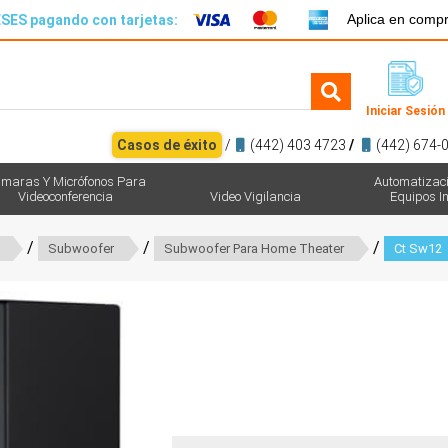
Aplica en comp
SES pagando con tarjetas:
Iniciar Sesión
Casos de éxito
/
(442) 403 4723
/
(442) 674-
maras Y Micrófonos Para
Automatizac
Videoconferencia
Video Vigilancia
Equipos In
/
/
/
Subwoofer
Subwoofer Para Home Theater
Ct Sw12