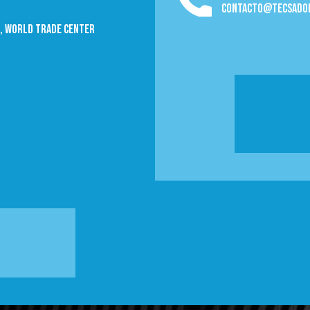
contacto@tecsado
09, World trade Center