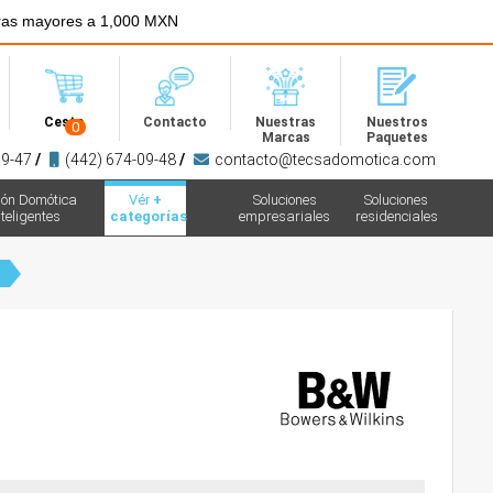
ras mayores a 1,000 MXN
Menú
Cesta
Contacto
Nuestras
Nuestros
0
Marcas
Paquetes
09-47
/
(442) 674-09-48
/
contacto@tecsadomotica.com
ión Domótica
Vér
+
Soluciones
Soluciones
teligentes
categorías
empresariales
residenciales