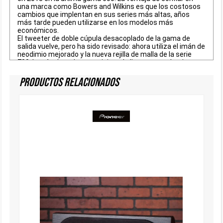
una marca como Bowers and Wilkins es que los costosos
cambios que implentan en sus series más altas, años
más tarde pueden utilizarse en los modelos más
económicos.
El tweeter de doble cúpula desacoplado de la gama de
salida vuelve, pero ha sido revisado: ahora utiliza el imán de
neodimio mejorado y la nueva rejilla de malla de la serie
700. La cúpula se ha reposicionado ligeramente hacia
delante en su diafragma para mejorar la alineación
temporal.
Productos Relacionados