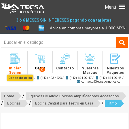
Menú
3 ó 6 MESES SIN INTERESES pagando con tarjetas:
Aplica en compras mayores a 1,000 MXN
Iniciar
Cesta
Contacto
Nuestras
Nuestros
0
Sesión
Marcas
Paquetes
Casos de éxito
/
(442) 403 4723
/
(442) 674-09-47
/
(442) 674-09-48
/
contacto@tecsadomotica.com
/
Home
Equipos De Audio Bocinas Amplificadores Accesorios
/
/
/
Bocinas
Bocina Central para Teatro en Casa
Htm6