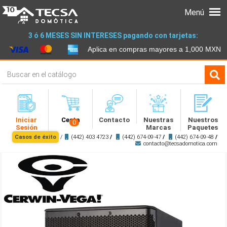
Menú
3 ó 6 MESES SIN INTERESES pagando con tarjetas:
Aplica en compras mayores a 1,000 MXN
Iniciar
Cesta
Contacto
Nuestras
Nuestros
0
Sesión
Marcas
Paquetes
Casos de éxito
/
(442) 403 4723
/
(442) 674-09-47
/
(442) 674-09-48
/
contacto@tecsadomotica.com