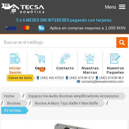
Menú
3 ó 6 MESES SIN INTERESES pagando con tarjetas:
Aplica en compras mayores a 1,000 MXN
Iniciar
Cesta
Contacto
Nuestras
Nuestros
0
Sesión
Marcas
Paquetes
Casos de éxito
/
(442) 403 4723
/
(442) 674-09-47
/
(442) 674-09-48
/
contacto@tecsadomotica.com
/
Home
Equipos De Audio Bocinas Amplificadores Accesorios
/
/
/
Bocinas
Bocina A Muro Tipo Bafle Y Mini Bafle
R2-64 Max