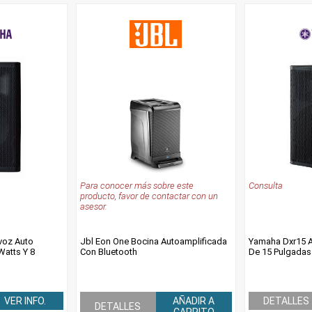
Para conocer más sobre este
Consulta
producto, favor de contactar con un
asesor.
voz Auto
Jbl Eon One Bocina Autoamplificada
Yamaha Dxr15 A
Watts Y 8
Con Bluetooth
De 15 Pulgadas
VER INFO.
AÑADIR A
DETALLES
DETALLES