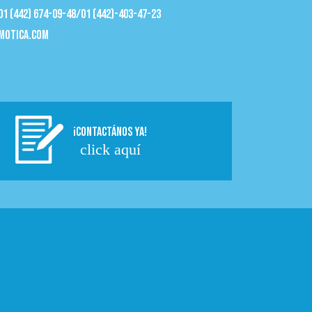
 01 (442) 674-09-48/01 (442)-403-47-23
motica.com
¡CONTACTÁNOS YA!
click aquí