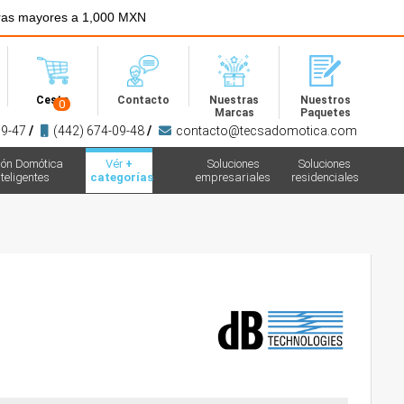
ras mayores a 1,000 MXN
Menú
Cesta
Contacto
Nuestras
Nuestros
0
Marcas
Paquetes
09-47
/
(442) 674-09-48
/
contacto@tecsadomotica.com
ión Domótica
Vér
+
Soluciones
Soluciones
teligentes
categorías
empresariales
residenciales