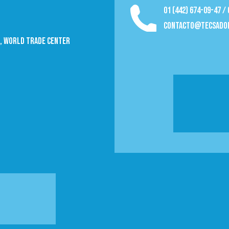
01 (442) 674-09-47 /
contacto@tecsado
09, World trade Center