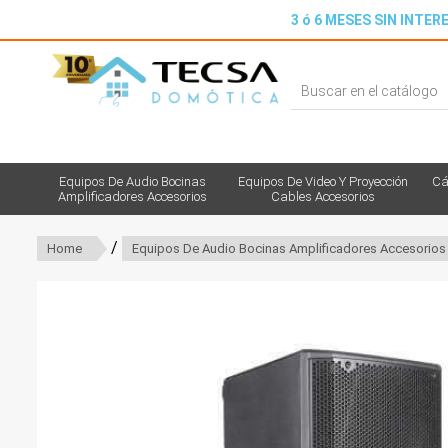
3 ó 6 MESES SIN INTERE
Equipos De Audio Bocinas
Equipos De Video Y Proyección
Cá
Amplificadores Accesorios
Cables Accesorios
/
Home
Equipos De Audio Bocinas Amplificadores Accesorios