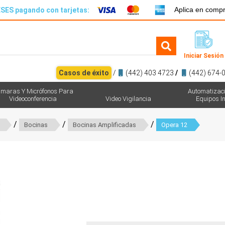
Aplica en comp
SES pagando con tarjetas:
Iniciar Sesión
Casos de éxito
/
(442) 403 4723
/
(442) 674-
maras Y Micrófonos Para
Automatizac
Videoconferencia
Video Vigilancia
Equipos In
/
/
/
Bocinas
Bocinas Amplificadas
Opera 12