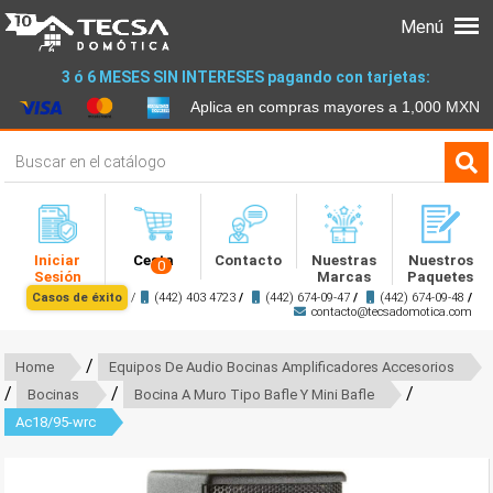
Menú
3 ó 6 MESES SIN INTERESES pagando con tarjetas:
Aplica en compras mayores a 1,000 MXN
Iniciar
Cesta
Contacto
Nuestras
Nuestros
0
Sesión
Marcas
Paquetes
Casos de éxito
/
(442) 403 4723
/
(442) 674-09-47
/
(442) 674-09-48
/
contacto@tecsadomotica.com
/
Home
Equipos De Audio Bocinas Amplificadores Accesorios
/
/
/
Bocinas
Bocina A Muro Tipo Bafle Y Mini Bafle
Ac18/95-wrc