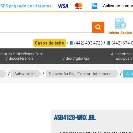
Aplica en comp
SES pagando con tarjetas:
Iniciar Sesión
Casos de éxito
/
(442) 403 4723
/
(442) 674-
maras Y Micrófonos Para
Automatizac
Videoconferencia
Video Vigilancia
Equipos In
/
/
/
Subwoofer
Subwoofer Para Exterior - Intemperie
Asb
ASB4128-WRX JBL