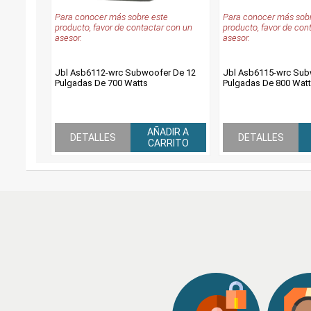
Para conocer más sobre este
Para conocer más sobr
producto, favor de contactar con un
producto, favor de con
asesor.
asesor.
Jbl Asb6112-wrc Subwoofer De 12
Jbl Asb6115-wrc Sub
Pulgadas De 700 Watts
Pulgadas De 800 Wat
AÑADIR A
DETALLES
DETALLES
CARRITO