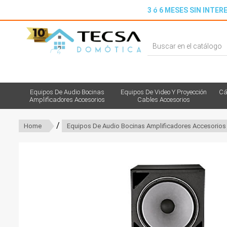
3 ó 6 MESES SIN INTERE
Equipos De Audio Bocinas
Equipos De Video Y Proyección
Cá
Amplificadores Accesorios
Cables Accesorios
/
Home
Equipos De Audio Bocinas Amplificadores Accesorios