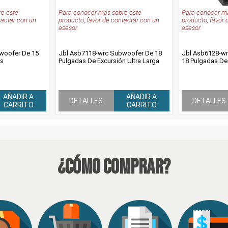
e este
Para conocer más sobre este
Para conocer má
tactar con un
producto, favor de contactar con un
producto, favor 
asesor.
asesor.
woofer De 15
Jbl Asb7118-wrc Subwoofer De 18
Jbl Asb6128-w
ts
Pulgadas De Excursión Ultra Larga
18 Pulgadas De
AÑADIR A
AÑADIR A
DETALLES
DETALLES
CARRITO
CARRITO
¿Cómo Comprar?