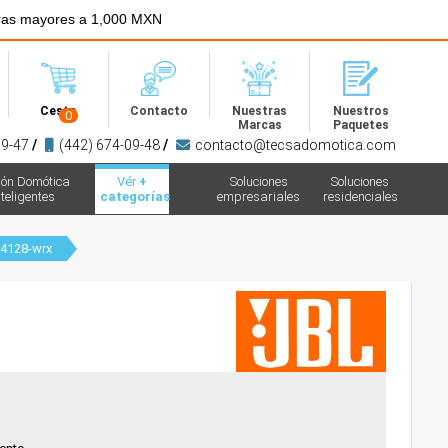
ras mayores a 1,000 MXN
Menú
Cesta
Contacto
Nuestras
Nuestros
0
Marcas
Paquetes
09-47
/
(442) 674-09-48
/
contacto@tecsadomotica.com
ión Domótica
Vér
+
Soluciones
Soluciones
teligentes
categorías
empresariales
residenciales
4128-wrx