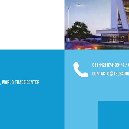
01 (442) 674-09-47 /
contacto@tecsado
09, World trade Center