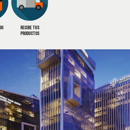
go
Recibe tus
productos