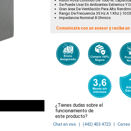
Ruido Rosa Continuo De 1000 W, Capacid
Se Puede Usar En Ambientes Extremos Y Di
Gran área De Ventilación Para Alto Rendim
Rango De Frecuencia 35 Hz A 1 Khz (-10 D
Impedancia Nominal 8 Ohmios
Comunícate con un asesor y recibe un 
¿Tienes dudas sobre el
funcionamiento de
este producto?
Chat en vivo
(442) 403 4723
Correo