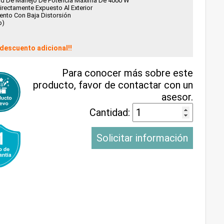
ad De Manejo De Potencia Máxima De 4000 W
rectamente Expuesto Al Exterior
iento Con Baja Distorsión
b)
descuento adicional!!
Para conocer más sobre este
producto, favor de contactar con un
asesor.
Cantidad:
Solicitar información