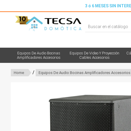
3 ó 6 MESES SIN INTERE
Equipos De Audio Bocinas
Equipos De Video Y Proyección
Cá
Amplificadores Accesorios
Cables Accesorios
/
Home
Equipos De Audio Bocinas Amplificadores Accesorios