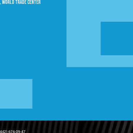
09, World trade Center
(442) 674-09-47