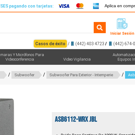
Aplica en comp
SES pagando con tarjetas:
Iniciar Sesión
Casos de éxito
/
(442) 403 4723
/
(442) 674-
maras Y Micrófonos Para
Automatizac
Videoconferencia
Video Vigilancia
Equipos In
/
/
/
Subwoofer
Subwoofer Para Exterior - Intemperie
Asb
ASB6112-WRX JBL