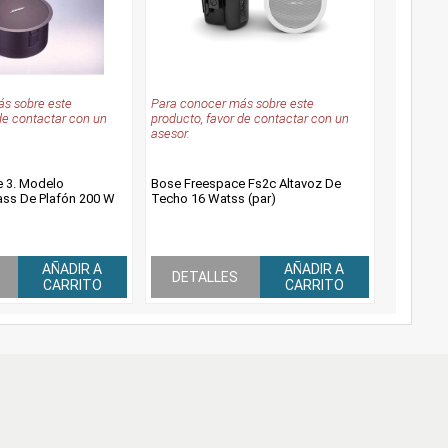
s sobre este
Para conocer más sobre este
de contactar con un
producto, favor de contactar con un
asesor.
 3. Modelo
Bose Freespace Fs2c Altavoz De
ss De Plafón 200 W
Techo 16 Watss (par)
AÑADIR A
AÑADIR A
DETALLES
CARRITO
CARRITO