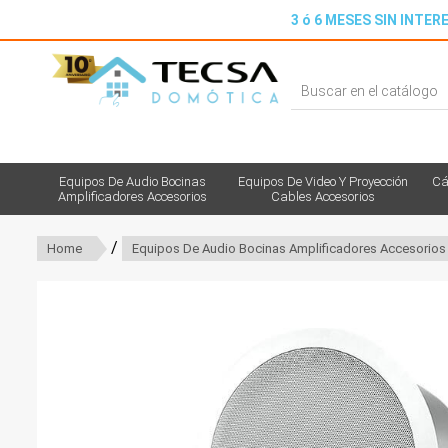
3 ó 6 MESES SIN INTERE
Equipos De Audio Bocinas
Equipos De Video Y Proyección
Cá
Amplificadores Accesorios
Cables Accesorios
/
Home
Equipos De Audio Bocinas Amplificadores Accesorios