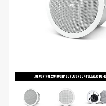
Jbl control 24c bocina de plafon de 4 pulgadas de 40