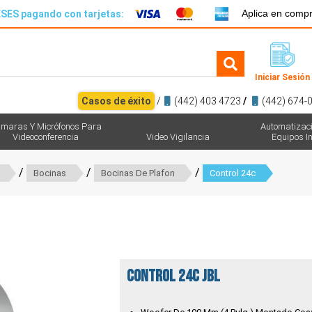
Aplica en comp
SES pagando con tarjetas:
Iniciar Sesión
Casos de éxito
/
(442) 403 4723
/
(442) 674-
maras Y Micrófonos Para
Automatizac
Videoconferencia
Video Vigilancia
Equipos In
/
/
/
Bocinas
Bocinas De Plafon
Control 24c
CONTROL 24C JBL