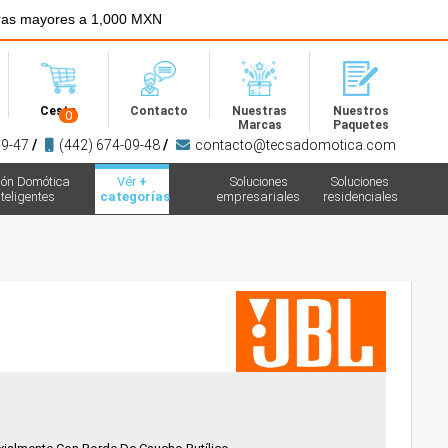
ras mayores a 1,000 MXN
Menú
Cesta
Contacto
Nuestras
Nuestros
0
Marcas
Paquetes
09-47
/
(442) 674-09-48
/
contacto@tecsadomotica.com
ión Domótica
Vér
+
Soluciones
Soluciones
teligentes
categorías
empresariales
residenciales