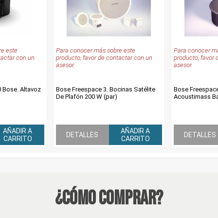
e este
Para conocer más sobre este
Para conocer má
tactar con un
producto, favor de contactar con un
producto, favor 
asesor.
asesor.
Bose. Altavoz
Bose Freespace 3. Bocinas Satélite
Bose Freespace
De Plafón 200 W (par)
Acoustimass Ba
AÑADIR A
AÑADIR A
DETALLES
DETALLES
CARRITO
CARRITO
¿Cómo Comprar?