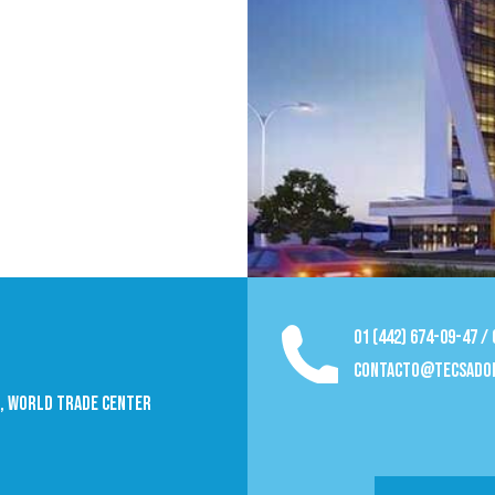
01 (442) 674-09-47 /
contacto@tecsado
09, World trade Center