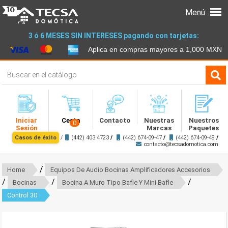
Menú
3 ó 6 MESES SIN INTERESES pagando con tarjetas:
Aplica en compras mayores a 1,000 MXN
Iniciar
Cesta
Contacto
Nuestras
Nuestros
0
Sesión
Marcas
Paquetes
Casos de éxito
/
(442) 403 4723
/
(442) 674-09-47
/
(442) 674-09-48
/
contacto@tecsadomotica.com
/
Home
Equipos De Audio Bocinas Amplificadores Accesorios
/
/
/
Bocinas
Bocina A Muro Tipo Bafle Y Mini Bafle
Control 30