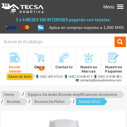
Menú
3 ó 6 MESES SIN INTERESES pagando con tarjetas:
Aplica en compras mayores a 1,000 MXN
Iniciar
Cesta
Contacto
Nuestras
Nuestros
0
Sesión
Marcas
Paquetes
Casos de éxito
/
(442) 403 4723
/
(442) 674-09-47
/
(442) 674-09-48
/
contacto@tecsadomotica.com
/
Home
Equipos De Audio Bocinas Amplificadores Accesorios
/
/
/
Bocinas
Bocinas De Plafon
Control 47c/t