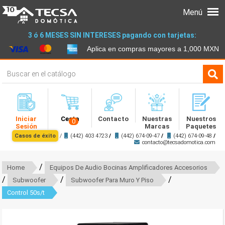
Menú
3 ó 6 MESES SIN INTERESES pagando con tarjetas:
Aplica en compras mayores a 1,000 MXN
Iniciar
Cesta
Contacto
Nuestras
Nuestros
0
Sesión
Marcas
Paquetes
Casos de éxito
/
(442) 403 4723
/
(442) 674-09-47
/
(442) 674-09-48
/
contacto@tecsadomotica.com
/
Home
Equipos De Audio Bocinas Amplificadores Accesorios
/
/
/
Subwoofer
Subwoofer Para Muro Y Piso
Control 50s/t