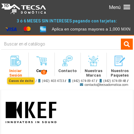
Menú
3 ó 6 MESES SIN INTERESES pagando con tarjetas:
Aplica en compras mayores a 1,000 MXN
Iniciar
Cesta
Contacto
Nuestras
Nuestros
0
Sesión
Marcas
Paquetes
Casos de éxito
/
(442) 403 4723
/
(442) 674-09-47
/
(442) 674-09-48
/
contacto@tecsadomotica.com