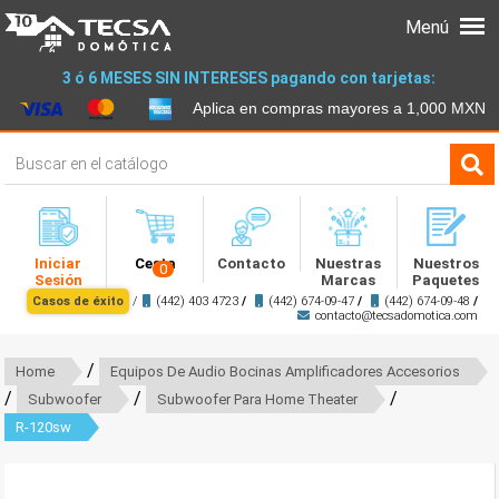
Menú
3 ó 6 MESES SIN INTERESES pagando con tarjetas:
Aplica en compras mayores a 1,000 MXN
Iniciar
Cesta
Contacto
Nuestras
Nuestros
0
Sesión
Marcas
Paquetes
Casos de éxito
/
(442) 403 4723
/
(442) 674-09-47
/
(442) 674-09-48
/
contacto@tecsadomotica.com
/
Home
Equipos De Audio Bocinas Amplificadores Accesorios
/
/
/
Subwoofer
Subwoofer Para Home Theater
R-120sw