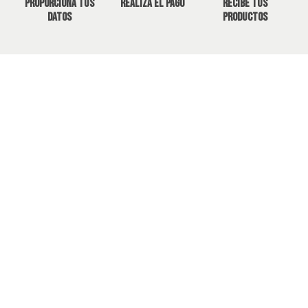
Proporciona tus
Realiza el pago
Recibe tus
datos
productos