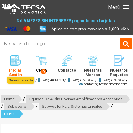
Menú
3 ó 6 MESES SIN INTERESES pagando con tarjetas:
Aplica en compras mayores a 1,000 MXN
Iniciar
Cesta
Contacto
Nuestras
Nuestros
0
Sesión
Marcas
Paquetes
Casos de éxito
/
(442) 403 4723
/
(442) 674-09-47
/
(442) 674-09-48
/
contacto@tecsadomotica.com
/
Home
Equipos De Audio Bocinas Amplificadores Accesorios
/
/
/
Subwoofer
Subwoofer Para Sistemas Lineales
Ls.600