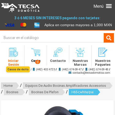
Menú
3 ó 6 MESES SIN INTERESES pagando con tarjetas:
Aplica en compras mayores a 1,000 MXN
Iniciar
Cesta
Contacto
Nuestras
Nuestros
0
Sesión
Marcas
Paquetes
Casos de éxito
/
(442) 403 4723
/
(442) 674-09-47
/
(442) 674-09-48
/
contacto@tecsadomotica.com
/
Home
Equipos De Audio Bocinas Amplificadores Accesorios
/
/
/
Bocinas
Bocinas De Plafon
H65-r,white/pai