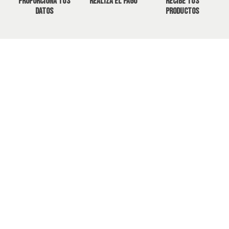
Proporciona tus
Realiza el pago
Recibe tus
datos
productos