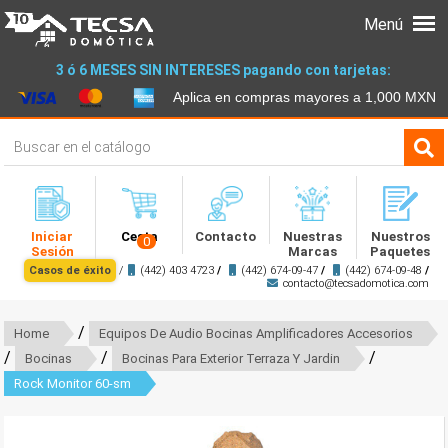
Menú
3 ó 6 MESES SIN INTERESES pagando con tarjetas:
Aplica en compras mayores a 1,000 MXN
Iniciar
Cesta
Contacto
Nuestras
Nuestros
0
Sesión
Marcas
Paquetes
Casos de éxito
/
(442) 403 4723
/
(442) 674-09-47
/
(442) 674-09-48
/
contacto@tecsadomotica.com
/
Home
Equipos De Audio Bocinas Amplificadores Accesorios
/
/
/
Bocinas
Bocinas Para Exterior Terraza Y Jardin
Rock Monitor 60-sm