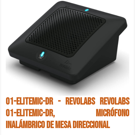
01-ELITEMIC-DR - Revolabs Revolabs
01-ELITEMIC-DR, Micrófono
inalámbrico de mesa direccional