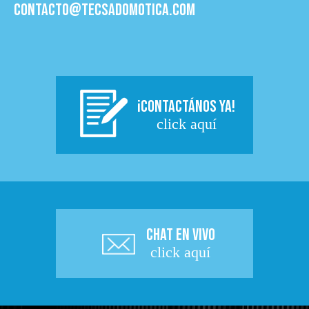
contacto@tecsadomotica.com
¡CONTACTÁNOS YA!
click aquí
CHAT EN VIVO
click aquí