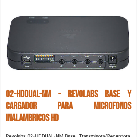
02-HDDUAL-NM - Revolabs Base y
cargador para microfonos
inalambricos HD
Revolabs 02-HDDUAL-NM Base Transmisora/Receptora