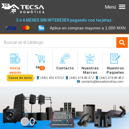
Menú
3 ó 6 MESES SIN INTERESES pagando con tarjetas:
Aplica en compras mayores a 1,000 MXN
Cesta
Inicia
0
Contacto
Nuestras
Nuestros
sesión
Marcas
Paquetes
Casos de éxito
/
(442) 403 4723
/
(442) 674-09-47
/
(442) 674-09-48
/
contacto@tecsadomotica.com
Previous
Next