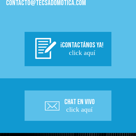
contacto@tecsadomotica.com
¡CONTACTÁNOS YA!
click aquí
CHAT EN VIVO
click aquí