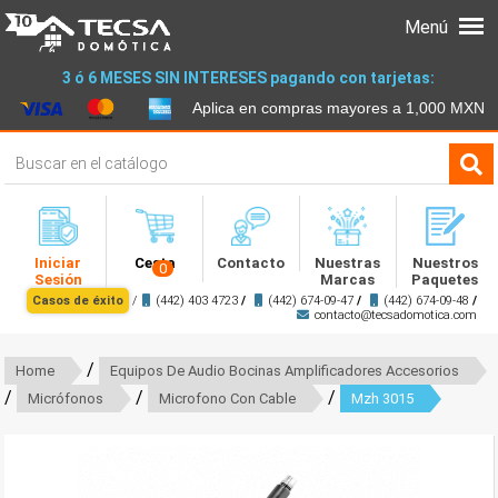
Menú
3 ó 6 MESES SIN INTERESES pagando con tarjetas:
Aplica en compras mayores a 1,000 MXN
Iniciar
Cesta
Contacto
Nuestras
Nuestros
0
Sesión
Marcas
Paquetes
Casos de éxito
/
(442) 403 4723
/
(442) 674-09-47
/
(442) 674-09-48
/
contacto@tecsadomotica.com
/
Home
Equipos De Audio Bocinas Amplificadores Accesorios
/
/
/
Micrófonos
Microfono Con Cable
Mzh 3015