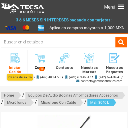
Menú
3 ó 6 MESES SIN INTERESES pagando con tarjetas:
Aplica en compras mayores a 1,000 MXN
Iniciar
Cesta
Contacto
Nuestras
Nuestros
0
Sesión
Marcas
Paquetes
Casos de éxito
/
(442) 403 4723
/
(442) 674-09-47
/
(442) 674-09-48
/
contacto@tecsadomotica.com
/
Home
Equipos De Audio Bocinas Amplificadores Accesorios
/
/
/
Micrófonos
Microfono Con Cable
Mzh 3040 L