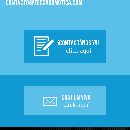
contacto@tecsadomotica.com
¡CONTACTÁNOS YA!
click aquí
CHAT EN VIVO
click aquí