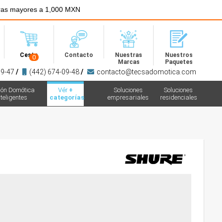
ras mayores a 1,000 MXN
Menú
Cesta
Contacto
Nuestras
Nuestros
0
Marcas
Paquetes
09-47
/
(442) 674-09-48
/
contacto@tecsadomotica.com
ión Domótica
Vér
+
Soluciones
Soluciones
teligentes
categorías
empresariales
residenciales