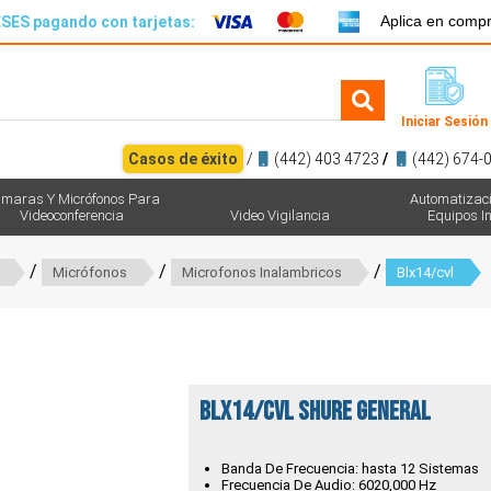
Aplica en comp
SES pagando con tarjetas:
Iniciar Sesión
Casos de éxito
/
(442) 403 4723
/
(442) 674-
maras Y Micrófonos Para
Automatizac
Videoconferencia
Video Vigilancia
Equipos In
/
/
/
Micrófonos
Microfonos Inalambricos
Blx14/cvl
BLX14/CVL Shure general
Banda De Frecuencia: hasta 12 Sistemas
Frecuencia De Audio: 6020,000 Hz