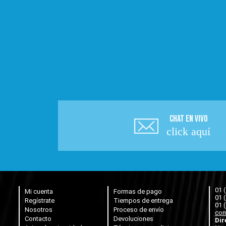
CHAT EN VIVO
click aquí
01 
Mi cuenta
Formas de pago
01 
Regístrate
Tiempos de entrega
01 
Nosotros
Proceso de envío
con
Contacto
Devoluciones
Dir