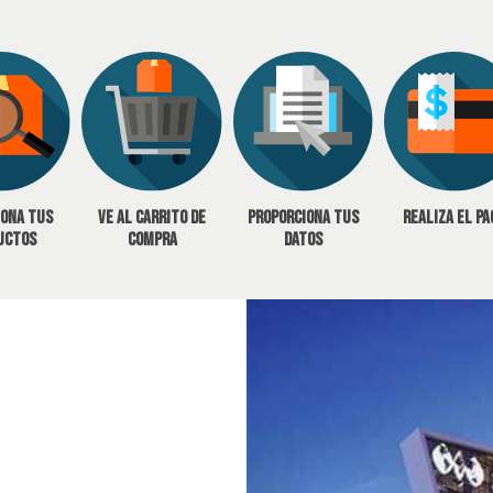
iona tus
Ve al carrito de
Proporciona tus
Realiza el pa
uctos
compra
datos