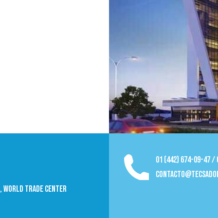
01 (442) 674-09-47 /
contacto@tecsado
09, World trade Center