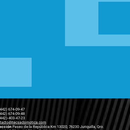
(442) 674-09-47
(442) 674-09-48
(442)-403-47-23
tacto@tecsadomotica.com
ección
Paseo de la República Km 13020, 76230 Juriquilla, Qro.