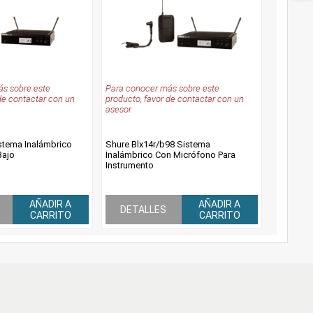
s sobre este
Para conocer más sobre este
de contactar con un
producto, favor de contactar con un
asesor.
stema Inalámbrico
Shure Blx14r/b98 Sistema
Bajo
Inalámbrico Con Micrófono Para
Instrumento
AÑADIR A
AÑADIR A
DETALLES
CARRITO
CARRITO