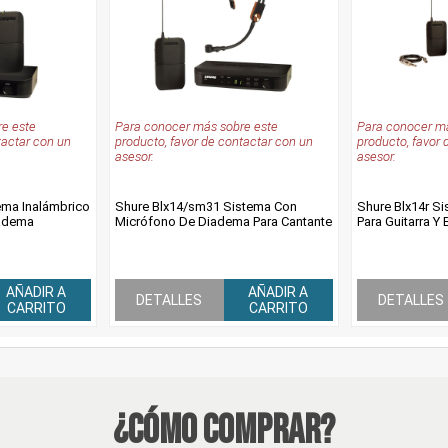
e este
Para conocer más sobre este
Para conocer má
tactar con un
producto, favor de contactar con un
producto, favor 
asesor.
asesor.
ema Inalámbrico
Shure Blx14/sm31 Sistema Con
Shure Blx14r Si
iadema
Micrófono De Diadema Para Cantante
Para Guitarra Y 
AÑADIR A
AÑADIR A
DETALLES
DETALLES
CARRITO
CARRITO
¿Cómo Comprar?