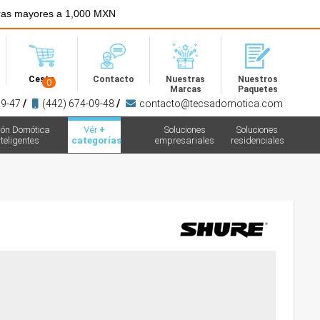
ras mayores a 1,000 MXN
Menú
Cesta
Contacto
Nuestras
Nuestros
0
Marcas
Paquetes
09-47
/
(442) 674-09-48
/
contacto@tecsadomotica.com
ión Domótica
Vér
+
Soluciones
Soluciones
teligentes
categorías
empresariales
residenciales