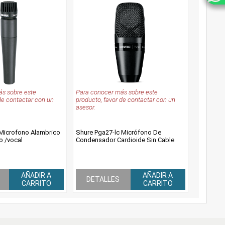
s sobre este
Para conocer más sobre este
de contactar con un
producto, favor de contactar con un
asesor.
Microfono Alambrico
Shure Pga27-lc Micrófono De
o /vocal
Condensador Cardioide Sin Cable
AÑADIR A
AÑADIR A
DETALLES
CARRITO
CARRITO