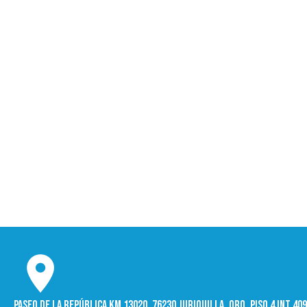
Paseo de la República Km 13020, 76230 Juriquilla, Qro. Piso 4 int 4