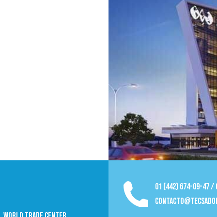
01 (442) 674-09-47 /
contacto@tecsado
09, World trade Center