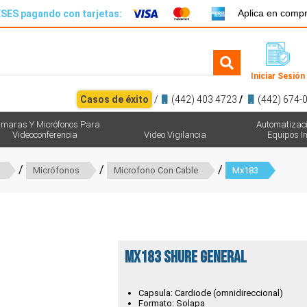
Aplica en comp
SES pagando con tarjetas:
Iniciar Sesión
Casos de éxito
/
(442) 403 4723
/
(442) 674-
maras Y Micrófonos Para
Automatizac
Videoconferencia
Video Vigilancia
Equipos In
/
/
/
Micrófonos
Microfono Con Cable
Mx183
MX183 Shure general
Capsula: Cardiode (omnidireccional)
Formato: Solapa