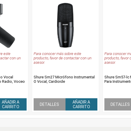
e este
Para conocer más sobre este
Para conocer má
tactar con un
producto, favor de contactar con un
producto, favor 
asesor.
asesor.
o Vocal
Shure Sm27 Micrófono Instrumental
Shure Sm57-lc 
io Radio, Voceo
O Vocal, Cardioide
Para Instrument
AÑADIR A
AÑADIR A
DETALLES
DETALLES
CARRITO
CARRITO