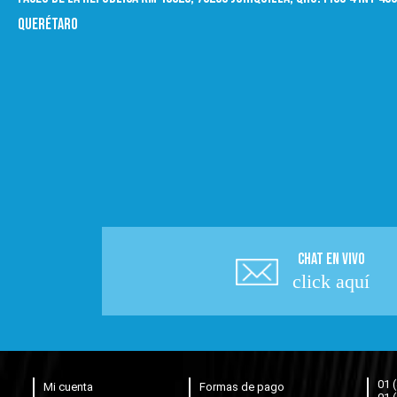
Querétaro
CHAT EN VIVO
click aquí
01 
Mi cuenta
Formas de pago