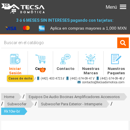
Menú
3 ó 6 MESES SIN INTERESES pagando con tarjetas:
Aplica en compras mayores a 1,000 MXN
Iniciar
Cesta
Contacto
Nuestras
Nuestros
0
Sesión
Marcas
Paquetes
Casos de éxito
/
(442) 403 4723
/
(442) 674-09-47
/
(442) 674-09-48
/
contacto@tecsadomotica.com
/
Home
Equipos De Audio Bocinas Amplificadores Accesorios
/
/
/
Subwoofer
Subwoofer Para Exterior - Intemperie
Rk10w-br