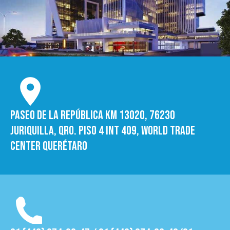
Paseo de la República Km 13020, 76230
Juriquilla, Qro. Piso 4 int 409, World trade
Center Querétaro