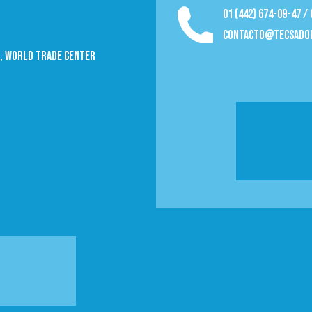
01 (442) 674-09-47 /
contacto@tecsado
09, World trade Center