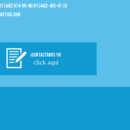
 01 (442) 674-09-48/01 (442)-403-47-23
motica.com
¡CONTACTÁNOS YA!
click aquí