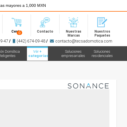
ras mayores a 1,000 MXN
Menú
Cesta
Contacto
Nuestras
Nuestros
0
Marcas
Paquetes
09-47
/
(442) 674-09-48
/
contacto@tecsadomotica.com
ión Domótica
Vér
+
Soluciones
Soluciones
teligentes
categorías
empresariales
residenciales