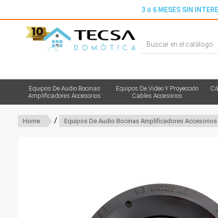
3 ó 6 MESES SIN INTERE
Equipos De Audio Bocinas
Equipos De Video Y Proyección
Cá
Amplificadores Accesorios
Cables Accesorios
/
Home
Equipos De Audio Bocinas Amplificadores Accesorios