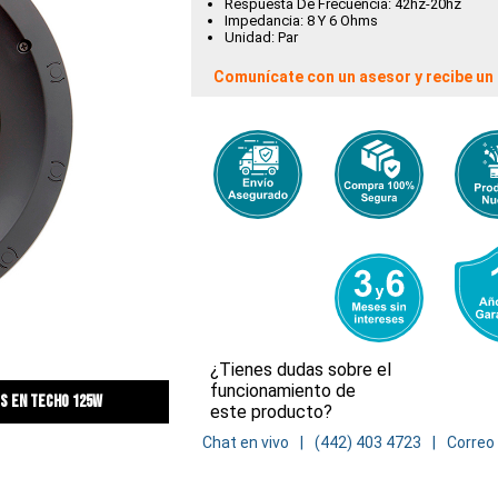
Respuesta De Frecuencia: 42hz-20hz
Impedancia: 8 Y 6 Ohms
Unidad: Par
Comunícate con un asesor y recibe un 
¿Tienes dudas sobre el
funcionamiento de
s en techo 125w
este producto?
Chat en vivo
(442) 403 4723
Correo