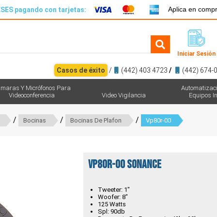
Aplica en comp
SES pagando con tarjetas:
Iniciar Sesión
Casos de éxito
/
(442) 403 4723
/
(442) 674-
maras Y Micrófonos Para
Automatizac
Videoconferencia
Video Vigilancia
Equipos In
/
/
/
Bocinas
Bocinas De Plafon
Vp80r-00
VP80R-00 Sonance
Tweeter: 1"
Woofer: 8"
125 Watts
Spl: 90db