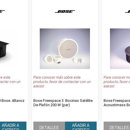
e este
Para conocer más sobre este
Para conocer má
tactar con un
producto, favor de contactar con un
producto, favor 
asesor.
asesor.
Bose. Altavoz
Bose Freespace 3. Bocinas Satélite
Bose Freespace
De Plafón 200 W (par)
Acoustimass Ba
AÑADIR A
AÑADIR A
DETALLES
DETALLES