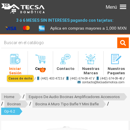
Menú
3 ó 6 MESES SIN INTERESES pagando con tarjetas:
Aplica en compras mayores a 1,000 MXN
Iniciar
Cesta
Contacto
Nuestras
Nuestros
0
Sesión
Marcas
Paquetes
Casos de éxito
/
(442) 403 4723
/
(442) 674-09-47
/
(442) 674-09-48
/
contacto@tecsadomotica.com
/
Home
Equipos De Audio Bocinas Amplificadores Accesorios
/
/
/
Bocinas
Bocina A Muro Tipo Bafle Y Mini Bafle
Op-6.2