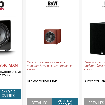
Para conocer más sobre este
Para conocer má
7.46 MXN
producto, favor de contactar con un
producto, favor 
asesor.
asesor.
ubwoofer Activo
0 Watts
Subwoofer B&w Db4s
Subwoofer Para
AÑADIR A
CARRITO
AÑADIR A
DETALLES
DETALLES
CARRITO