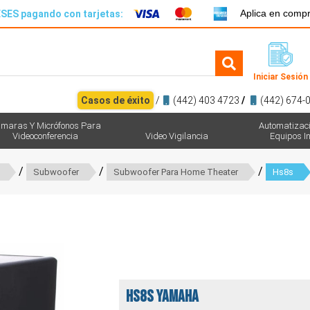
Aplica en comp
SES pagando con tarjetas:
Iniciar Sesión
Casos de éxito
/
(442) 403 4723
/
(442) 674-
maras Y Micrófonos Para
Automatizac
Videoconferencia
Video Vigilancia
Equipos In
/
/
/
Subwoofer
Subwoofer Para Home Theater
Hs8s
HS8S Yamaha