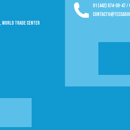
01 (442) 674-09-47 /
contacto@tecsado
09, World trade Center