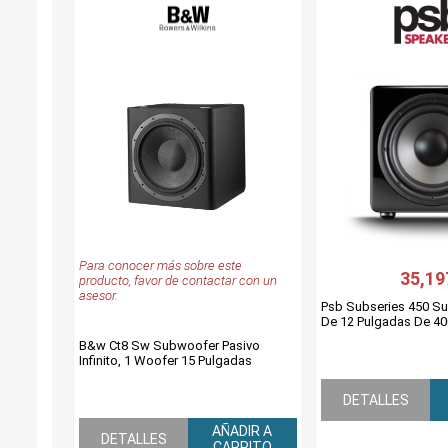
Para conocer más sobre este
35,19
producto, favor de contactar con un
asesor.
Psb Subseries 450 S
De 12 Pulgadas De 40
B&w Ct8 Sw Subwoofer Pasivo
Infinito, 1 Woofer 15 Pulgadas
DETALLES
AÑADIR A
DETALLES
CARRITO