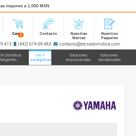
ras mayores a 1,000 MXN
Menú
Cesta
Contacto
Nuestras
Nuestros
0
Marcas
Paquetes
09-47
/
(442) 674-09-48
/
contacto@tecsadomotica.com
ión Domótica
Vér
+
Soluciones
Soluciones
teligentes
categorías
empresariales
residenciales