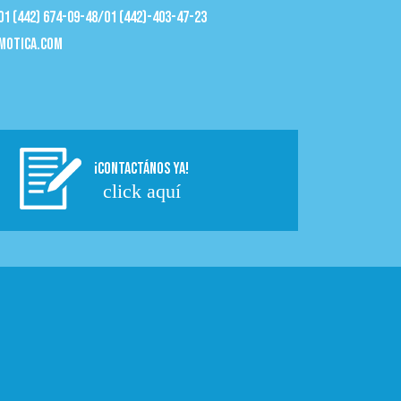
 01 (442) 674-09-48/01 (442)-403-47-23
motica.com
¡CONTACTÁNOS YA!
click aquí