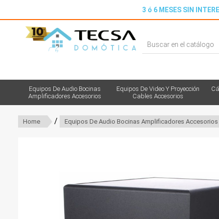
3 ó 6 MESES SIN INTERE
Equipos De Audio Bocinas
Equipos De Video Y Proyección
Cá
Amplificadores Accesorios
Cables Accesorios
/
Home
Equipos De Audio Bocinas Amplificadores Accesorios