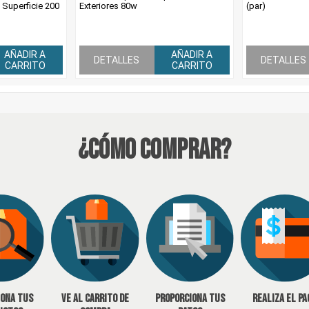
Superficie 200
Exteriores 80w
(par)
AÑADIR A
AÑADIR A
DETALLES
DETALLES
CARRITO
CARRITO
¿Cómo Comprar?
iona tus
Ve al carrito de
Proporciona tus
Realiza el pa