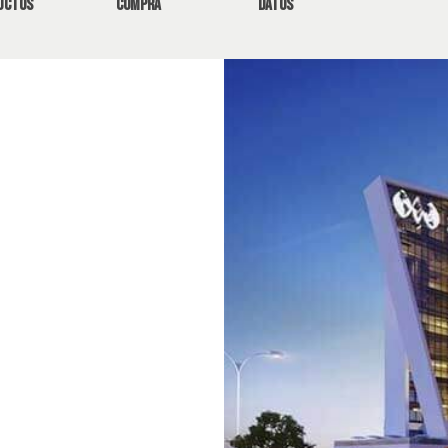
uctos
compra
datos