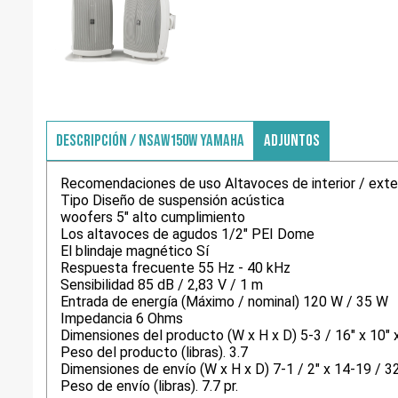
DESCRIPCIÓN / NSAW150W YAMAHA
ADJUNTOS
Recomendaciones de uso Altavoces de interior / exter
Tipo Diseño de suspensión acústica
woofers 5" alto cumplimiento
Los altavoces de agudos 1/2" PEI Dome
El blindaje magnético Sí
Respuesta frecuente 55 Hz - 40 kHz
Sensibilidad 85 dB / 2,83 V / 1 m
Entrada de energía (Máximo / nominal) 120 W / 35 W
Impedancia 6 Ohms
Dimensiones del producto (W x H x D) 5-3 / 16" x 10" x
Peso del producto (libras). 3.7
Dimensiones de envío (W x H x D) 7-1 / 2" x 14-19 / 32
Peso de envío (libras). 7.7 pr.