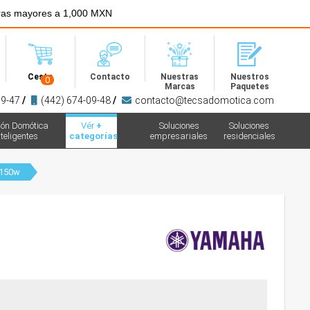
ras mayores a 1,000 MXN
Menú
Cesta
Contacto
Nuestras
Nuestros
0
Marcas
Paquetes
09-47
/
(442) 674-09-48
/
contacto@tecsadomotica.com
ión Domótica
Vér
+
Soluciones
Soluciones
teligentes
categorías
empresariales
residenciales
150w