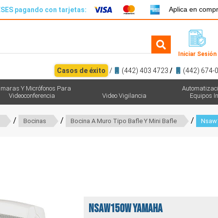
Aplica en comp
SES pagando con tarjetas:
Iniciar Sesión
Casos de éxito
/
(442) 403 4723
/
(442) 674-
maras Y Micrófonos Para
Automatizac
Videoconferencia
Video Vigilancia
Equipos In
/
/
/
Bocinas
Bocina A Muro Tipo Bafle Y Mini Bafle
Nsaw
NSAW150W Yamaha