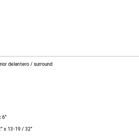
ior delantero / surround
 6"
" x 13-19 / 32"