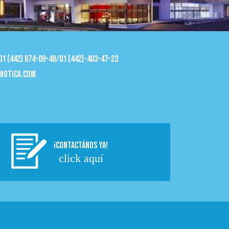
 01 (442) 674-09-48/01 (442)-403-47-23
motica.com
¡CONTACTÁNOS YA!
click aquí