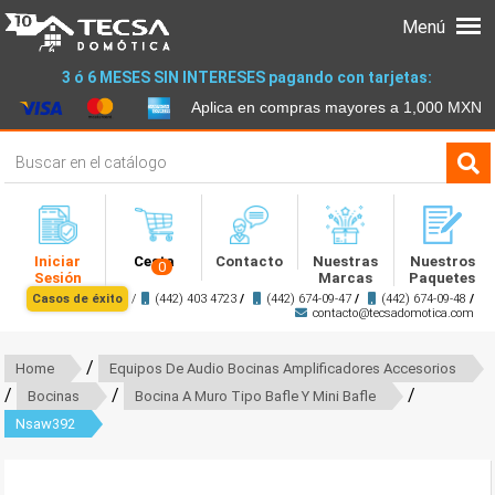
Menú
3 ó 6 MESES SIN INTERESES pagando con tarjetas:
Aplica en compras mayores a 1,000 MXN
Iniciar
Cesta
Contacto
Nuestras
Nuestros
0
Sesión
Marcas
Paquetes
Casos de éxito
/
(442) 403 4723
/
(442) 674-09-47
/
(442) 674-09-48
/
contacto@tecsadomotica.com
/
Home
Equipos De Audio Bocinas Amplificadores Accesorios
/
/
/
Bocinas
Bocina A Muro Tipo Bafle Y Mini Bafle
Nsaw392