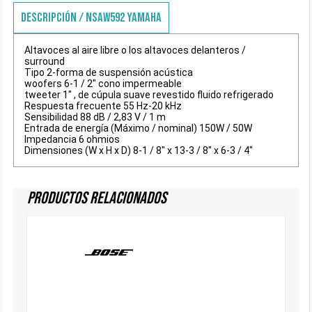
DESCRIPCIÓN / NSAW592 YAMAHA
Altavoces al aire libre o los altavoces delanteros /
surround
Tipo 2-forma de suspensión acústica
woofers 6-1 / 2" cono impermeable
tweeter 1" , de cúpula suave revestido fluido refrigerado
Respuesta frecuente 55 Hz-20 kHz
Sensibilidad 88 dB / 2,83 V / 1 m
Entrada de energía (Máximo / nominal) 150W / 50W
Impedancia 6 ohmios
Dimensiones (W x H x D) 8-1 / 8" x 13-3 / 8" x 6-3 / 4"
Productos Relacionados