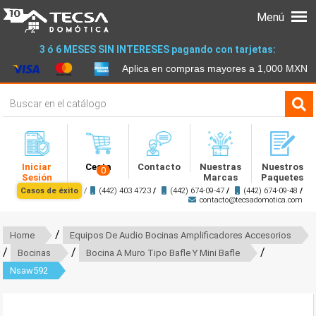
Menú
3 ó 6 MESES SIN INTERESES pagando con tarjetas:
Aplica en compras mayores a 1,000 MXN
Iniciar
Cesta
Contacto
Nuestras
Nuestros
0
Sesión
Marcas
Paquetes
Casos de éxito
/
(442) 403 4723
/
(442) 674-09-47
/
(442) 674-09-48
/
contacto@tecsadomotica.com
/
Home
Equipos De Audio Bocinas Amplificadores Accesorios
/
/
/
Bocinas
Bocina A Muro Tipo Bafle Y Mini Bafle
Nsaw592