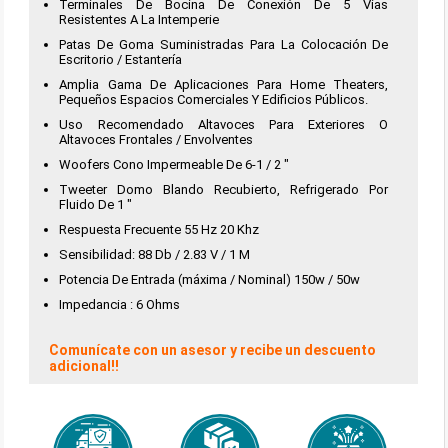
Terminales De Bocina De Conexión De 5 Vías
Resistentes A La Intemperie
Patas De Goma Suministradas Para La Colocación De
Escritorio / Estantería
Amplia Gama De Aplicaciones Para Home Theaters,
Pequeños Espacios Comerciales Y Edificios Públicos.
Uso Recomendado Altavoces Para Exteriores O
Altavoces Frontales / Envolventes
Woofers Cono Impermeable De 6-1 / 2 "
Tweeter Domo Blando Recubierto, Refrigerado Por
Fluido De 1 "
Respuesta Frecuente 55 Hz 20 Khz
Sensibilidad: 88 Db / 2.83 V / 1 M
Potencia De Entrada (máxima / Nominal) 150w / 50w
Impedancia : 6 Ohms
Comunícate con un asesor y recibe un descuento
adicional!!