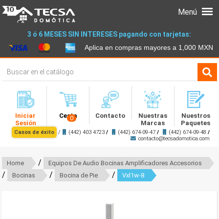
Menú
3 ó 6 MESES SIN INTERESES pagando con tarjetas:
Aplica en compras mayores a 1,000 MXN
Iniciar
Cesta
Contacto
Nuestras
Nuestros
0
Sesión
Marcas
Paquetes
Casos de éxito
/
(442) 403 4723
/
(442) 674-09-47
/
(442) 674-09-48
/
contacto@tecsadomotica.com
/
Home
Equipos De Audio Bocinas Amplificadores Accesorios
/
/
/
Bocinas
Bocina de Pie
Vxl1w-8