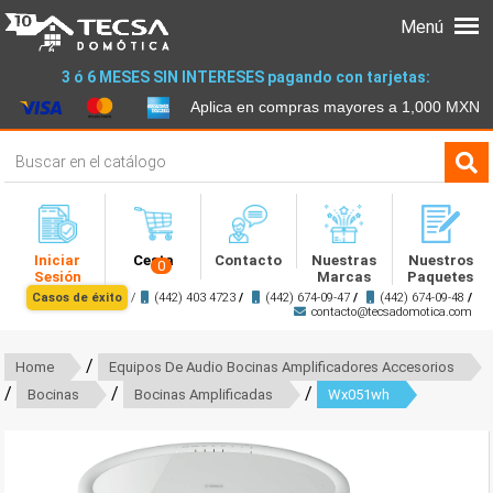
Menú
3 ó 6 MESES SIN INTERESES pagando con tarjetas:
Aplica en compras mayores a 1,000 MXN
Iniciar
Cesta
Contacto
Nuestras
Nuestros
0
Sesión
Marcas
Paquetes
Casos de éxito
/
(442) 403 4723
/
(442) 674-09-47
/
(442) 674-09-48
/
contacto@tecsadomotica.com
/
Home
Equipos De Audio Bocinas Amplificadores Accesorios
/
/
/
Bocinas
Bocinas Amplificadas
Wx051wh