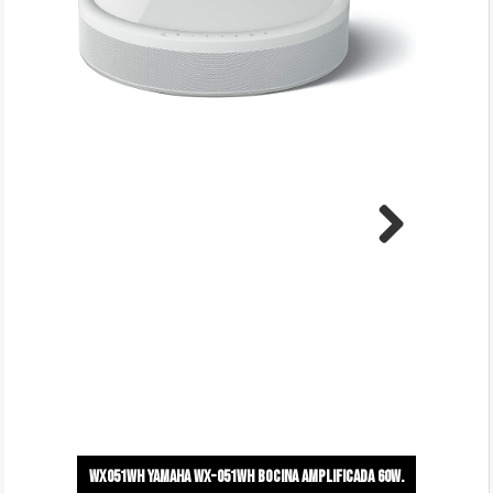
Next
WX051WH Yamaha wx-051wh bocina amplificada 60w.