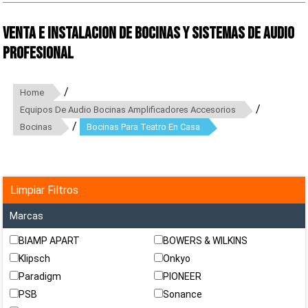
Venta e instalacion de bocinas y sistemas de Audio
Profesional
/
Home
/
Equipos De Audio Bocinas Amplificadores Accesorios
/
Bocinas
Bocinas Para Teatro En Casa
Limpiar Filtros
Marcas
BIAMP APART
BOWERS & WILKINS
Klipsch
Onkyo
Paradigm
PIONEER
PSB
Sonance