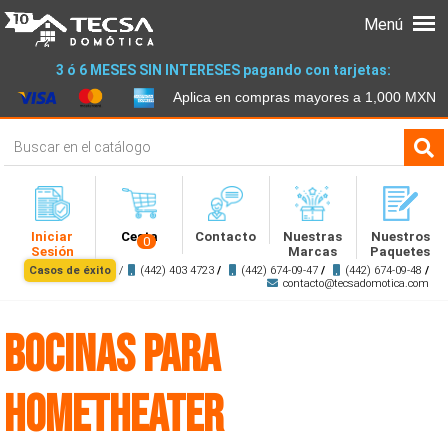
Menú
3 ó 6 MESES SIN INTERESES pagando con tarjetas:
Aplica en compras mayores a 1,000 MXN
Iniciar
Cesta
Contacto
Nuestras
Nuestros
0
Sesión
Marcas
Paquetes
Casos de éxito
/
(442) 403 4723
/
(442) 674-09-47
/
(442) 674-09-48
/
contacto@tecsadomotica.com
Bocinas para
Hometheater