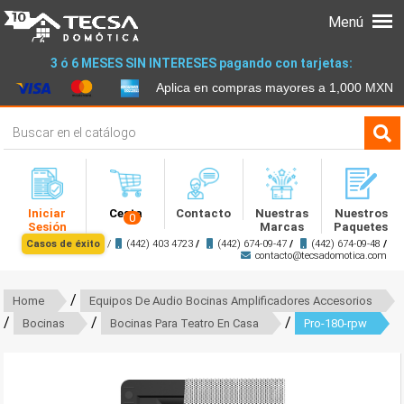
Menú
3 ó 6 MESES SIN INTERESES pagando con tarjetas:
Aplica en compras mayores a 1,000 MXN
Iniciar
Cesta
Contacto
Nuestras
Nuestros
0
Sesión
Marcas
Paquetes
Casos de éxito
/
(442) 403 4723
/
(442) 674-09-47
/
(442) 674-09-48
/
contacto@tecsadomotica.com
/
Home
Equipos De Audio Bocinas Amplificadores Accesorios
/
/
/
Bocinas
Bocinas Para Teatro En Casa
Pro-180-rpw