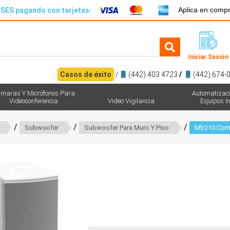
Aplica en comp
SES pagando con tarjetas:
Iniciar Sesión
Casos de éxito
/
(442) 403 4723
/
(442) 674-
maras Y Micrófonos Para
Automatizac
Videoconferencia
Video Vigilancia
Equipos In
/
/
/
Subwoofer
Subwoofer Para Muro Y Piso
Mb210 Com