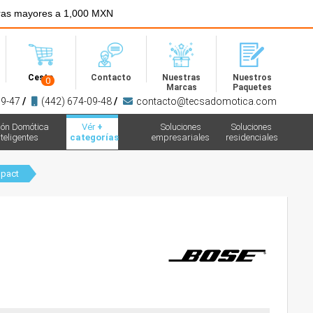
ras mayores a 1,000 MXN
Menú
Cesta
Contacto
Nuestras
Nuestros
0
Marcas
Paquetes
09-47
/
(442) 674-09-48
/
contacto@tecsadomotica.com
ión Domótica
Vér
+
Soluciones
Soluciones
teligentes
categorías
empresariales
residenciales
pact