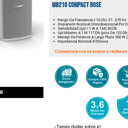
MB210 Compact Bose
Rango De Frecuencia (-10 Db) 37 - 270 Hz
Dispersión Nominal Omnidireccional Por 
Sensibilidad (spl / 1 W A 1 M) 90 Db
Spl Máximo A 1 M 117 Db (pico De 123 Db
Manejo De Potencia A Largo Plazo 500 W 
Impedancia Nominal 8 Ohmios
Comunícate con un asesor y recibe un 
as
¿Tienes dudas sobre el