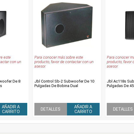
e este
Para conocer más sobre este
Para conocer má
tactar con un
producto, favor de contactar con un
producto, favor 
asesor.
asesor.
bwoofer De 8
Jbl Control Sb-2 Subwoofer De 10
Jbl Ac118s Sub
ts
Pulgadas De Bobina Dual
Pulgadas De 45
AÑADIR A
AÑADIR A
DETALLES
DETALLES
CARRITO
CARRITO