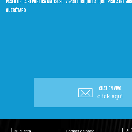
Paseo de la República Km 13020, 76230 Juriquilla, Qro. Piso 4 int 4
Querétaro
CHAT EN VIVO
click aquí
01 
Mi cuenta
Formas de pago