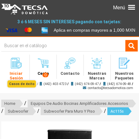
Menú
3 ó 6 MESES SIN INTERESES pagando con tarjetas:
Aplica en compras mayores a 1,000 MXN
Iniciar
Cesta
Contacto
Nuestras
Nuestros
0
Sesión
Marcas
Paquetes
Casos de éxito
/
(442) 403 4723
/
(442) 674-09-47
/
(442) 674-09-48
/
contacto@tecsadomotica.com
/
Home
Equipos De Audio Bocinas Amplificadores Accesorios
/
/
/
Subwoofer
Subwoofer Para Muro Y Piso
Ac115s