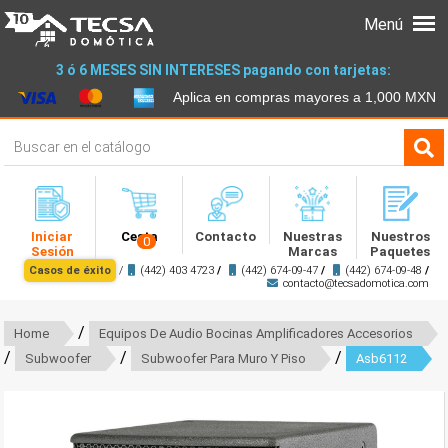
Menú
3 ó 6 MESES SIN INTERESES pagando con tarjetas:
Aplica en compras mayores a 1,000 MXN
Iniciar
Cesta
Contacto
Nuestras
Nuestros
0
Sesión
Marcas
Paquetes
Casos de éxito
/
(442) 403 4723
/
(442) 674-09-47
/
(442) 674-09-48
/
contacto@tecsadomotica.com
/
Home
Equipos De Audio Bocinas Amplificadores Accesorios
/
/
/
Subwoofer
Subwoofer Para Muro Y Piso
Asb6112